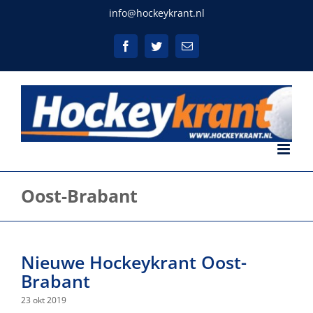
Ga
info@hockeykrant.nl
naar
inhoud
Facebook
Twitter
E-
mail
Oost-Brabant
Nieuwe Hockeykrant Oost-
Brabant
23 okt 2019